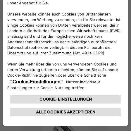
42,02 €
Schlüsselcover hellgrau
38,58 €