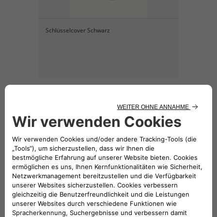
Schlüsselcover Schwarz
42,02 €
Schlüsselcover grau