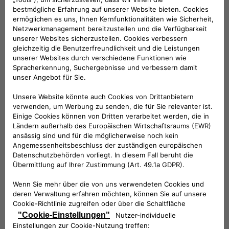
Werktags Montag - Freitag: 08:30 – 17:30 Uhr
00 800 342 800 00
KUNDENSERVICE KONTAKTIEREN
Konfigurieren​
Fiat Partner suchen
Newsletter
Fiat Modelle
Elektro