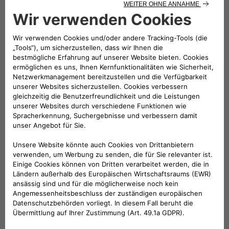
Folge uns
BRAUCHEN SIE HILFE?
VERKAUFSBERATUNG​:
Werktags Montag - Freitag: 09:00 – 18:00 Uhr
KUNDENSERVICE:
Werktags Montag - Freitag: 08:30 – 17:30 Uhr
00 800 342 800 00
KUNDENSERVICE KONTAKTIEREN
Konfigurieren​
Fiat Partner suchen