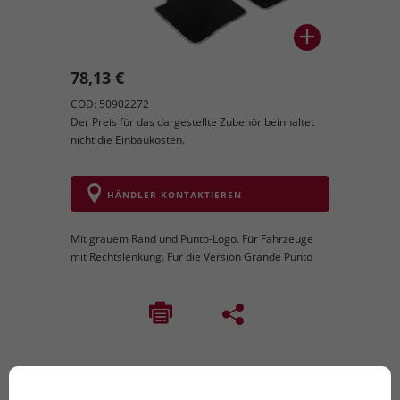
78,13 €
COD: 50902272
Der Preis für das dargestellte Zubehör beinhaltet
nicht die Einbaukosten.
HÄNDLER KONTAKTIEREN
Mit grauem Rand und Punto-Logo. Für Fahrzeuge
mit Rechtslenkung. Für die Version Grande Punto