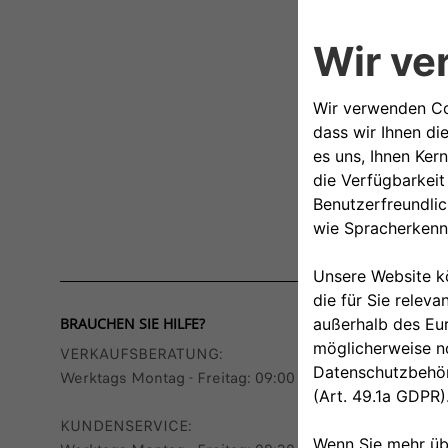
BRAUCHEN SIE HILFE?
VERKAUFSBERATUNG​:
Werktags Montag - Freitag: 09:00 – 18:00 Uhr
KUNDENSERVICE: