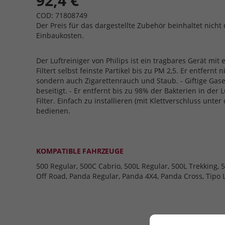
92,4 €
COD: 71808749
Der Preis für das dargestellte Zubehör beinhaltet nicht 
Einbaukosten.
Der Luftreiniger von Philips ist ein tragbares Gerät mit 
Filtert selbst feinste Partikel bis zu PM 2,5. Er entfernt 
sondern auch Zigarettenrauch und Staub. - Giftige Ga
beseitigt. - Er entfernt bis zu 98% der Bakterien in der L
Filter. Einfach zu installieren (mit Klettverschluss unter
bedienen.
KOMPATIBLE FAHRZEUGE
500 Regular, 500C Cabrio, 500L Regular, 500L Trekking, 5
Off Road, Panda Regular, Panda 4X4, Panda Cross, Tipo 