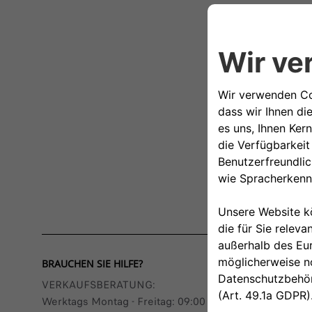
BRAUCHEN SIE HILFE?
VERKAUFSBERATUNG​:
Werktags Montag - Freitag: 09:00 – 18:00 Uhr