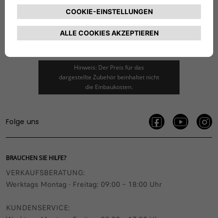
KATALOG HERUNTERLADEN
Hinweis: Der Preis für das
dargestellte Zubehör beinhaltet nicht
die Einbaukosten.
Folge uns
BRAUCHEN SIE HILFE?
VERKAUFSBERATUNG​:
Werktags Montag - Freitag: 09:00 – 18:00 Uhr
KUNDENSERVICE: