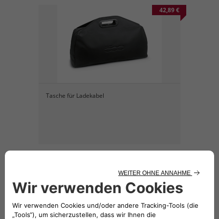
42,89 €
Tasche für Ladekabel
18,23 €