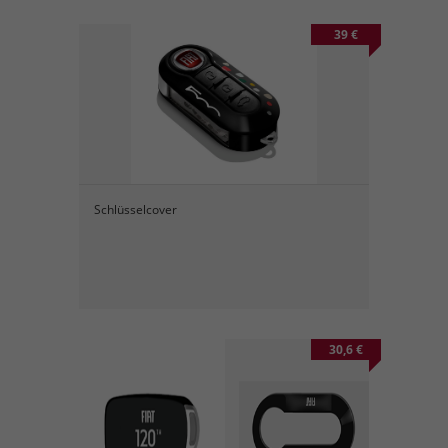
39 €
Schlüsselcover
30,6 €