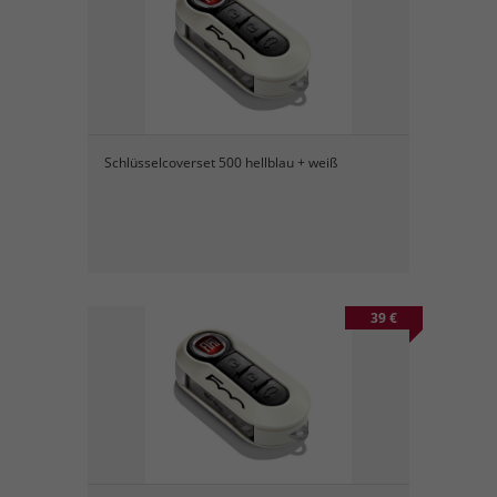
Schlüsselcoverset 500 hellblau + weiß
39 €