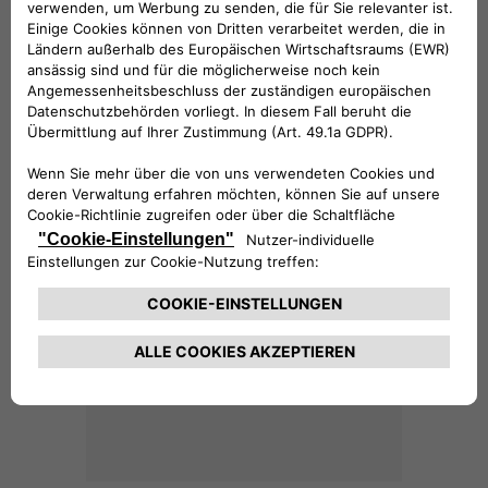
Schlüsselcover Perlweiss
39 €
Schlüsselcover