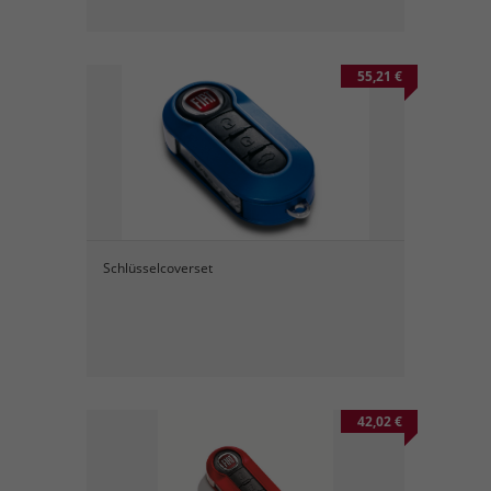
55,21 €
Schlüsselcoverset
42,02 €