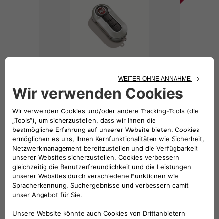
Schlüsselcover hellgrau
38,58 €