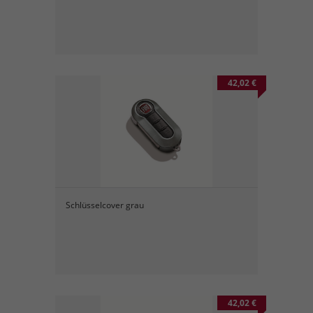
42,02 €
Schlüsselcover grau
42,02 €