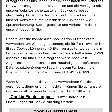
KATALOG HERUNTERLADEN
Hinweis: Der Preis für das
dargestellte Zubehör beinhaltet nicht
die Einbaukosten.
Folge uns
BRAUCHEN SIE HILFE?
VERKAUFSBERATUNG​:
Werktags Montag - Freitag: 09:00 – 18:00 Uhr
KUNDENSERVICE:
Werktags Montag - Freitag: 08:30 – 17:30 Uhr