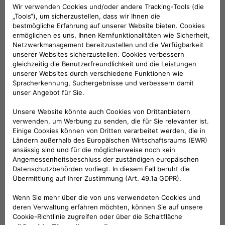
Werktags Montag - Freitag: 09:00 – 18:00 Uhr
KUNDENSERVICE:
Werktags Montag - Freitag: 08:30 – 17:30 Uhr
00 800 342 800 00
KUNDENSERVICE KONTAKTIEREN
Konfigurieren​
Fiat Partner suchen
Newsletter
Fiat Modelle