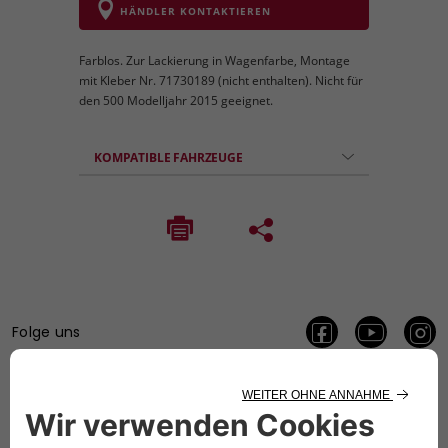
HÄNDLER KONTAKTIEREN
Farblos. Zur Lackierung in Wagenfarbe, Montage
mit Kleber Nr. 71730189 (nicht enthalten). Nicht für
den 500 Modelljahr 2015 geeignet.
KOMPATIBLE FAHRZEUGE
Folge uns
BRAUCHEN SIE HILFE?
VERKAUFSBERATUNG​: