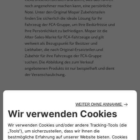
noch angenehmer machen kann, eine persönliche
Note. Unter den Original Mopar Zubehörteilen
finden Sie sicherlich die ideale Lösung für Ihr
Fahrzeug der FCA-Gruppe, um Ihre Bedürfnisse und
Ihre Persönlichkeit zu befriedigen. Mopar ist die
After-Sales-Marke für FCA-Fahrzeuge und gilt
weltweit als Bezugspunkt für Besitzer und
Liebhaber, die nach Original-Ersatzteilen und
Zubehör für ihre Fahrzeuge der FCA-Gruppe
suchen. Die Abbildung des zum Verkauf
angebotenen Produkts ist nur beispielhaft und dient
der Veranschaulichung.
TECHNISCHE BESCHREIBUNG
Nicht mit dem Gepäckträger auf der
Heckklappe kompatibel. Nur für Versionen Pop
und Lounge.
INKOMPATIBLES ZUBEHÖR