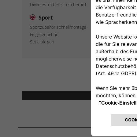
Diverses im bereich sicherheit
Sport
Sportzubehör schnellmontage
Felgenzubehör
Set alufelgen
Emble
Hinweis