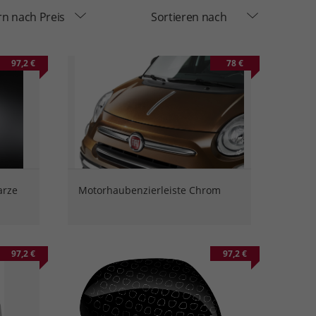
ern nach Preis
Sortieren nach
97,2 €
78 €
arze
Motorhaubenzierleiste Chrom
97,2 €
97,2 €