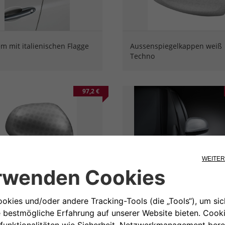
m mit italienischen Flagge
Aussenspiegelkappen weiß
Techno
97,2 €
nspiegelkappen silber
2er-Set.
o