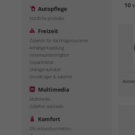
10
v
Autopflege
Nützliche produkte
Freizeit
Zubehör für dachträgersysteme
Anhängerkupplung
Innenraumtrenngitter
Gepäcknetze
Skiträgeraufsätze
Grundträger & zubehör
Ausse
Multimedia
Multimedia
Zubehör autoradio
Komfort
Dfs veloursfussmatten