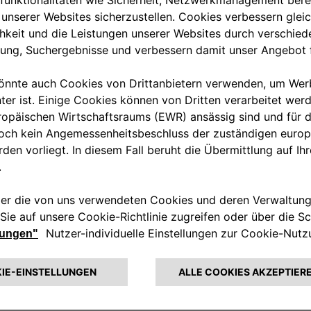
69,07 €
m Tricolore
: Der Preis für das dargestellte Zubehör beinhaltet nicht die Einba