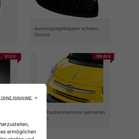
Aussenspiegelkappen schwarz
Techno
97,2 €
105,83 €
Motorhaubenzierleiste satiniertes
Chrom