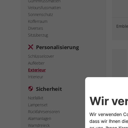
Gummifussmatten
Veloursfussmatten
Sonnenschutz
Kofferraum
Emble
Diverses
Sitzüberzug
Personalisierung
Schlüsselcover
Aufkleber
Exterieur
Interieur
Sicherheit
Notfallkit
Ausse
Lampenset
Techn
Rückfahrsensoren
Alarmanlagen
Warndreieck