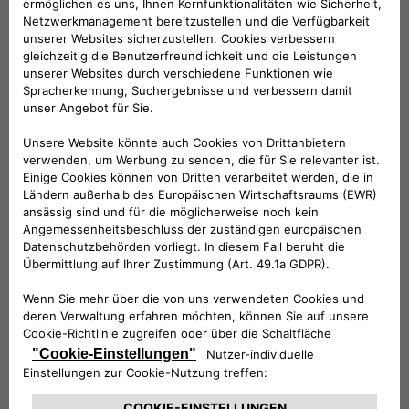
KATALOG HERUNTERLADEN
Hinweis: Der Preis für das
dargestellte Zubehör beinhaltet nicht
die Einbaukosten.
Folge uns
BRAUCHEN SIE HILFE?
VERKAUFSBERATUNG​:
Werktags Montag - Freitag: 09:00 – 18:00 Uhr
KUNDENSERVICE:
Werktags Montag - Freitag: 08:30 – 17:30 Uhr