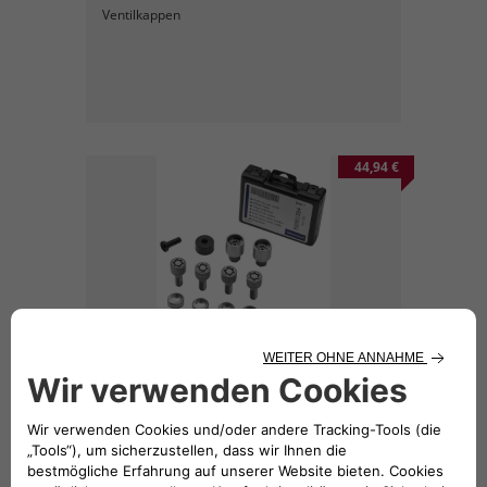
Ventilkappen
44,94 €
Diebstahlsicherungsschrauben