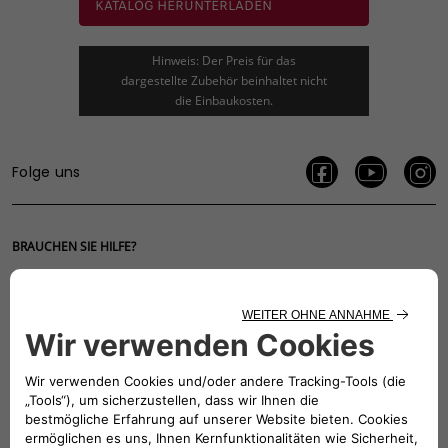
KATALOG HERUNTERLADEN
Hinweis: Der Preis für das
dargestellte Zubehör beinhaltet nicht
die Einbaukosten.
Folge uns
BRAUCHEN SIE HILFE?
VERKAUFSBERATUNG​:
Werktags Montag - Freitag: 09:00 – 18:00 Uhr
KUNDENSERVICE:
Werktags Montag - Freitag: 08:30 – 17:30 Uhr
00 800 342 800 00