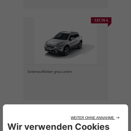
137,76 €
Seitenaufkleber grau unten
200,72 €