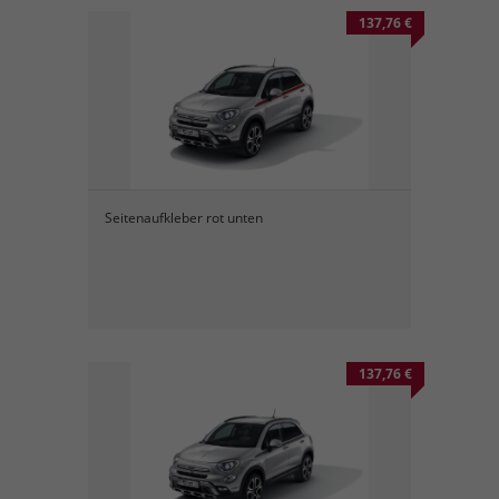
137,76 €
Seitenaufkleber rot unten
137,76 €