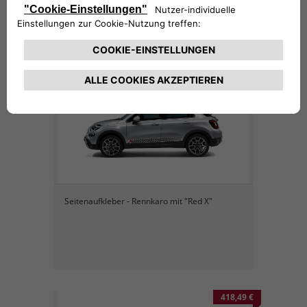
425,48 €
Seitenaufkleber - Rennkaro mit "Red X"
418,49 €