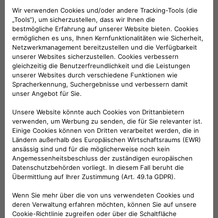
Seitenaufkleber mit 500-Logo
431,84 €
Seitenaufkleber - Rennkaro mit "Orange X"