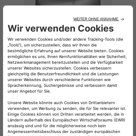
Dach- & Motorhaubenaufkleber SPORT
126,62 €
Dachaufkleber - Italienische Flagge