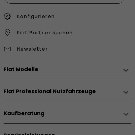
Konfigurieren​
Fiat Partner suchen
Newsletter
Fiat Modelle
Elektro
Fiat Professional Nutzfahrzeuge
Grande Panda Elektro
Topolino
Elektro
600 Elektro
Kaufberatung
Doblò BEV
600 Sport
Scudo BEV
500 Elektro
Fiat–Angebote & Financial Services
Ducato BEV
Qubo L Elektro