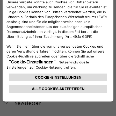
VERKAUFSBERATUNG​:
Werktags Montag - Freitag: 09:00 – 18:00 Uhr
KUNDENSERVICE:
Werktags Montag - Freitag: 08:30 – 17:30 Uhr
00 800 342 800 00
KUNDENSERVICE KONTAKTIEREN
Konfigurieren​
Fiat Partner suchen
Newsletter