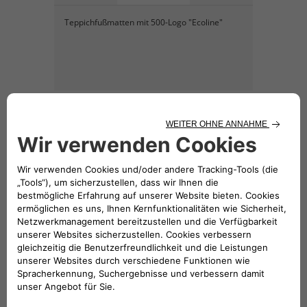
Teppichfußmatten mit 500-Logo "Ecoline"
KATALOG HERUNTERLADEN
Hinweis: Der Preis für das
dargestellte Zubehör beinhaltet nicht
die Einbaukosten.
Folge uns
BRAUCHEN SIE HILFE?