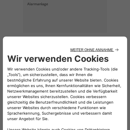
Alarmanlage
KATALOG HERUNTERLADEN
Hinweis: Der Preis für das
dargestellte Zubehör beinhaltet nicht
die Einbaukosten.
Folge uns
BRAUCHEN SIE HILFE?
VERKAUFSBERATUNG​: