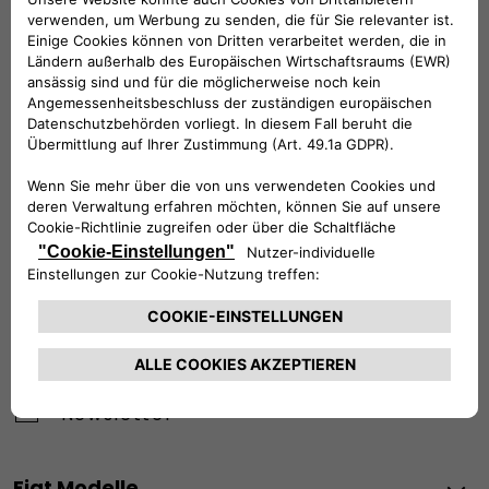
Werktags Montag - Freitag: 09:00 – 18:00 Uhr
KUNDENSERVICE:
Werktags Montag - Freitag: 08:30 – 17:30 Uhr
00 800 342 800 00
KUNDENSERVICE KONTAKTIEREN
Konfigurieren​
Fiat Partner suchen
Newsletter
Fiat Modelle