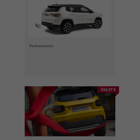
Parksensoren
334,37 €