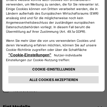
Werktags Montag - Freitag: 09:00 – 18:00 Uhr
KUNDENSERVICE:
Werktags Montag - Freitag: 08:30 – 17:30 Uhr
00 800 342 800 00
KUNDENSERVICE KONTAKTIEREN
Konfigurieren​
Fiat Partner suchen
Newsletter
Fiat Modelle