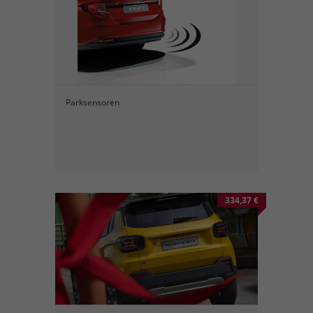
Parksensoren
334,37 €