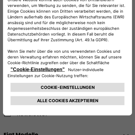
Werktags Montag - Freitag: 09:00 – 18:00 Uhr
KUNDENSERVICE:
Werktags Montag - Freitag: 08:30 – 17:30 Uhr
00 800 342 800 00
KUNDENSERVICE KONTAKTIEREN
Konfigurieren​
Fiat Partner suchen
Newsletter
Fiat Modelle