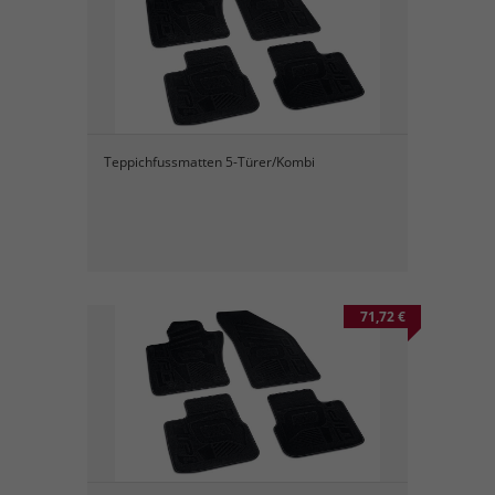
Teppichfussmatten 5-Türer/Kombi
71,72 €