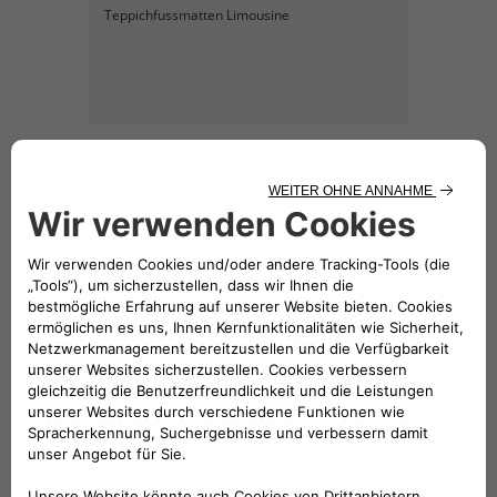
Teppichfussmatten Limousine
KATALOG HERUNTERLADEN
Hinweis: Der Preis für das
dargestellte Zubehör beinhaltet nicht
die Einbaukosten.
Folge uns
BRAUCHEN SIE HILFE?
VERKAUFSBERATUNG​: