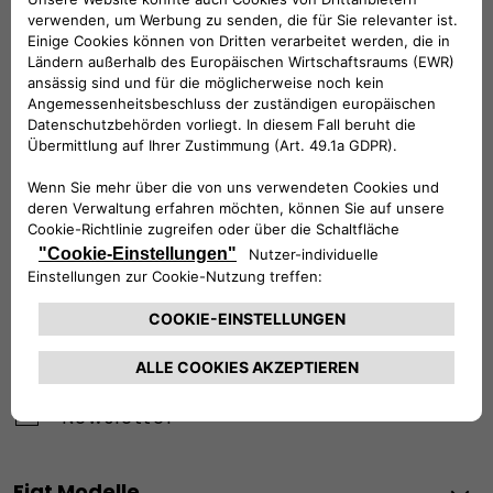
Werktags Montag - Freitag: 09:00 – 18:00 Uhr
KUNDENSERVICE:
Werktags Montag - Freitag: 08:30 – 17:30 Uhr
00 800 342 800 00
KUNDENSERVICE KONTAKTIEREN
Konfigurieren​
Fiat Partner suchen
Newsletter
Fiat Modelle