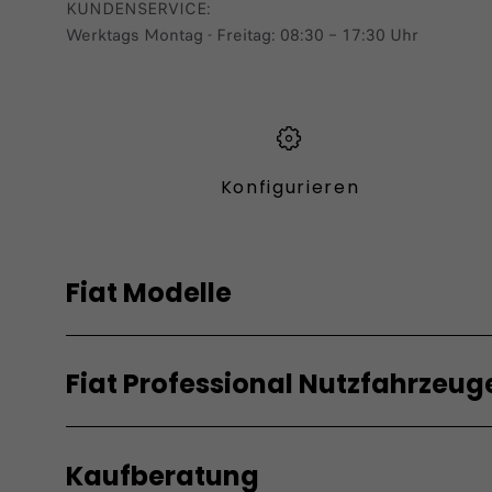
KUNDENSERVICE:
Werktags Montag - Freitag: 08:30 – 17:30 Uhr
Konfigurieren​
Fiat Modelle
Elektro
Hybrid
Fiat Professional Nutzfahrzeug
Grande Panda Elektro
Grande Pand
Topolino
600 Hybrid
Elektro
Verbren
600 Elektro
600 Sport
600 Sport
500 Hybrid
Kaufberatung
Doblò BEV
Doblò ICE