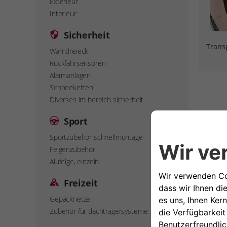
Exterieur
Interieur
Sicherheit
Trans
Warndreieck
Rückfahrsensoren
Alarmanlagen
Schneeketten
Diverses im bereich sicherheit
Sport
Sportzubehör schnellmontage
Felgenzubehör
Alufelge, einzeln
Freizeit
Gepäcknetze
Zubehör für dachträgersysteme