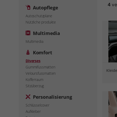
4
ve
Autopflege
Autoschutzplane
Nützliche produkte
Multimedia
Multimedia
Komfort
Diverses
Gummifussmatten
Kleid
Veloursfussmatten
Kofferraum
Sitzüberzug
Personalisierung
Schlüsselcover
Aufkleber