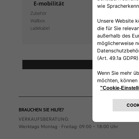
E-mobilität
Zubehör
Wallbox
Ladekabel
Hinweis
BRAUCHEN SIE HILFE?
VERKAUFSBERATUNG​:
Werktags Montag - Freitag: 09:00 – 18:00 Uhr