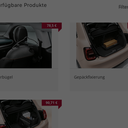
rfügbare Produkte
Filt
78,5 €
erbügel
Gepäckfixierung
90,71 €