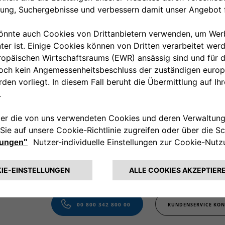
: Der Preis für das dargestellte Zubehör beinhaltet nicht die Einba
00 800 342 800 00
KUNDENSERVICE KON